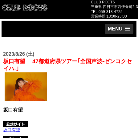
CLUB ROOTS
三重県 四日市市西伊倉町2-3
TEL:059-318-4725
営業時間:13:00-23:00
MENU
2023/8/26 (土)
坂口有望 47都道府県ツアー｢全国声波-ゼンコクセ
イハ-｣
坂口有望
坂口有望