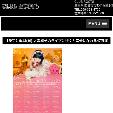
CLUB ROOTS
三重県 四日市市西伊倉町2-3
TEL:059-318-4725
営業時間:13:00-23:00
MENU
【決定】9/13(日) 大森靖子のライブに行くと幸せになれる47都道
府県ツアー 『PUNKTUARY 2026』