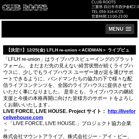
CLUB ROOTS
三重県 四日市市西伊倉町2-3
TEL:059-318-4725
営業時間:13:00-23:00
MENU
【決定!!】12/25(金) LFLH re-union＜ACIDMAN＞ ライブビュ
「LFLH re-union」はライブハウスビューイングのプラット
ーイング『灰色の街』リリース記念 プレミアムワンマンライブ “
フォーム。 まだまだ先の見えない経営状態が続くライブハ
THE STREAM ”
ウスに、少しでもライブハウス ユーザー達が足を運びサポ
ートできるように、バンドマンたちの協力の下で様々な配
信ライブコンテンツを、全国のライブハウスに提供させて
いただく事になりました。 是非とも、ライブハウスの継続
支援と今後の本格再開に向けた皆様方のサポー トをよろし
くお願いいたします。
LIVE FORCE, LIVE HOUSE. Project サイト：
http://livefor
celivehouse.com
＜「LIVE FORCE, LIVE HOUSE.」プロジェクト協力企業
＞
株式会社マウントアライブ、株式会社ジー・アイ・ピー、